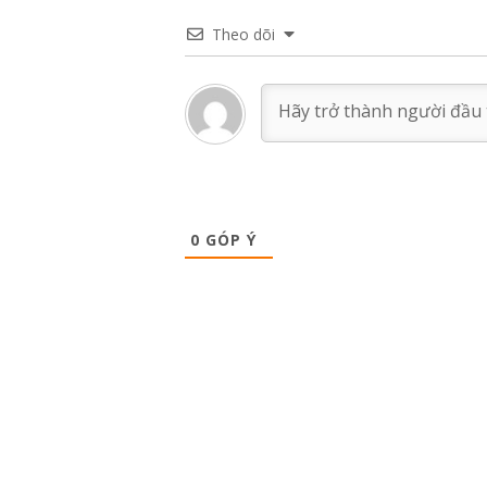
Theo dõi
0
GÓP Ý