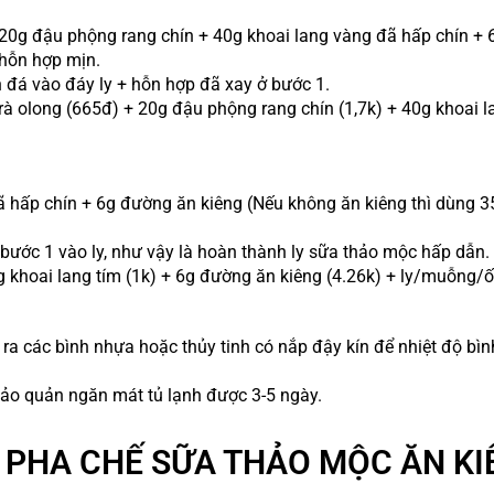
20g đậu phộng rang chín + 40g khoai lang vàng đã hấp chín +
 hỗn hợp mịn.
n đá vào đáy ly + hỗn hợp đã xay ở bước 1.
à olong (665đ) + 20g đậu phộng rang chín (1,7k) + 40g khoai 
đã hấp chín + 6g đường ăn kiêng (Nếu không ăn kiêng thì dùng
ước 1 vào ly, như vậy là hoàn thành ly sữa thảo mộc hấp dẫn.
g khoai lang tím (1k) + 6g đường ăn kiêng (4.26k) + ly/muỗng/ố
 ra các bình nhựa hoặc thủy tinh có nắp đậy kín để nhiệt độ bìn
 bảo quản ngăn mát tủ lạnh được 3-5 ngày.
Ị PHA CHẾ SỮA THẢO MỘC ĂN K