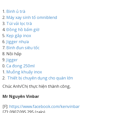
Bình ủ trà
Máy xay sinh tố omniblend
Túi vải lọc trà
Đồng hồ bấm giờ
Kẹp gắp inox
Jigger nhựa
Bình đun siêu tốc
Nồi hấp
Jigger
Ca đong 250ml
Muỗng khuấy inox
Thiết bị chuyên dụng cho quán lớn
Chúc Anh/Chị thực hiện thành công,
Mr Nguyên Vinbar
[F]:
https://www.facebook.com/kenvinbar
[Z]: 0907.095.295 (zalo)