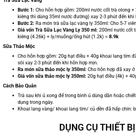
Trà Sữa Lạc Vàng
Bước 1:
Cho hỗn hợp gồm: 200ml nước cốt trà olong + 
kiêng thì dùng 35ml nước đường) xay 2-3 phút đến khi
Bước 2:
Ra món trà sữa lạc vàng ly 350ml: Cho 5-7 viê
Giá vốn Trà Sữa Lạc Vàng Ly 350 ml:
200ml nước cốt tr
kiêng (4.26k) + ly/muỗng/ống hút (1.2k) =
8.9k
Sữa Thảo Mộc
Cho hỗn hợp gồm: 20g hạt điều + 40g khoai lang tím 
sôi xay 2-3 phút đến khi hỗn hợp mịn.
Ra món sữa thảo mộc ly 350ml:
Cho hỗn hợp đã xay ở b
Giá vốn sữa thảo mộc ly 350ml:
20g hạt điều (4k) + 40
Cách Bảo Quản
Trà sau khi ủ xong để trong bình ủ dùng dần hoặc chiết
dụng trong ngày.
Khoai lang vàng/ khoai lang tím/ củ dền đã hấp chín:
DỤNG CỤ THIẾT B