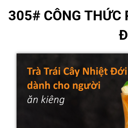
305#
CÔNG THỨC P
Đ