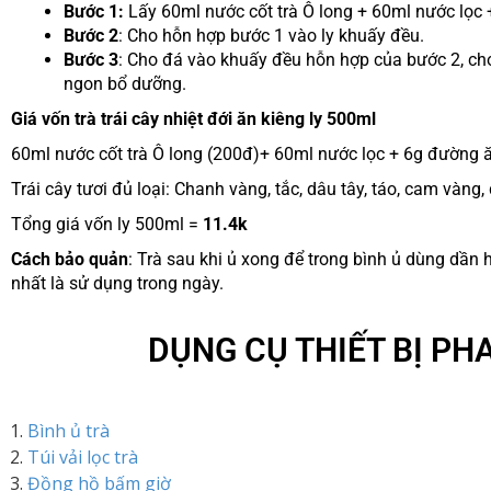
Bước 1:
Lấy 60ml nước cốt trà Ô long +
60ml nước lọc 
Bước 2
: Cho hỗn hợp bước 1 vào ly khuấy đều.
Bước 3
: Cho đá vào khuấy đều hỗn hợp của bước 2, cho t
ngon bổ dưỡng.
Giá vốn trà trái cây nhiệt đới ăn kiêng ly 500ml
60ml nước cốt trà Ô long (200đ)+
60ml nước lọc + 6g đường ă
Trái cây tươi đủ loại: Chanh vàng, tắc, dâu tây, táo, cam vàng,
Tổng giá vốn ly 500ml =
11.4k
Cách bảo quản
: Trà sau khi ủ xong để trong bình ủ dùng dần 
nhất là sử dụng trong ngày.
DỤNG CỤ THIẾT BỊ PHA
Bình ủ trà
Túi vải lọc trà
Đồng hồ bấm giờ