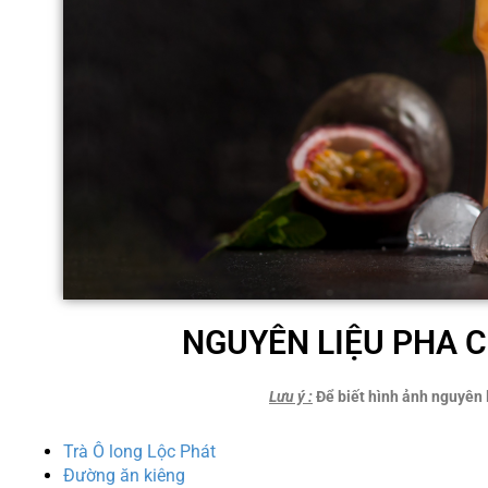
NGUYÊN LIỆU PHA C
Lưu ý
:
Để biết hình ảnh nguyên l
Trà Ô long Lộc Phát
Đường ăn kiêng