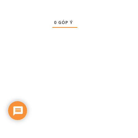
0
GÓP Ý