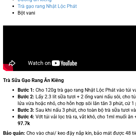
Trà gạo rang Nhật Lộc Phát
Bột vani
Trà Sữa Gạo Rang Ăn Kiêng
Bước 1:
Cho 120g trà gạo rang Nhật Lộc Phát vào túi vả
Bước 2:
Lấy 2.3 lít sữa tươi + 2 ống vani nấu sôi, cho tú
lửa vừa hoặc nhỏ, cho hỗn hợp sôi lăn tăn 3 phút, cứ 1 
Bước 3:
Sau khi nấu 3 phút, cho toàn bộ trà sữa tươi và
Bước 4:
Vớt túi vải lọc trà ra, vắt khô, cho 1ml muối ă
97.7k
Bảo quản:
Cho vào chai/ keo đậy nắp kín, bảo mát được 48 t