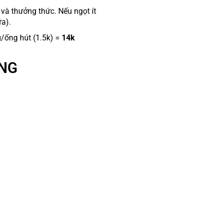
và thưởng thức. Nếu ngọt ít
ữa).
g/ống hút (1.5k) =
14
k
ÊNG