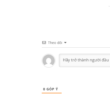
Theo dõi
0
GÓP Ý