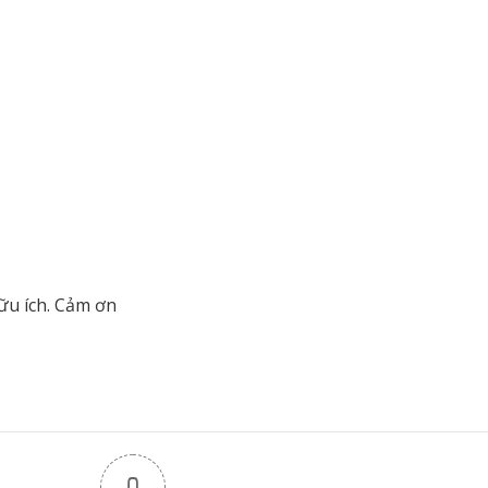
ữu ích. Cảm ơn
0