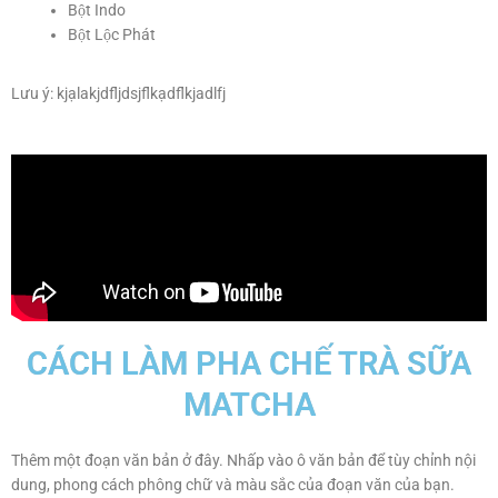
Bột Indo
Bột Lộc Phát
Lưu ý: kjạlakjdfljdsjflkạdflkjadlfj
CÁCH LÀM PHA CHẾ TRÀ SỮA
MATCHA
Thêm một đoạn văn bản ở đây. Nhấp vào ô văn bản để tùy chỉnh nội
dung, phong cách phông chữ và màu sắc của đoạn văn của bạn.