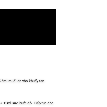
o 5.6ml muối ăn vào khuấy tan.
+ 15ml siro bưởi đỏ. Tiếp tục cho