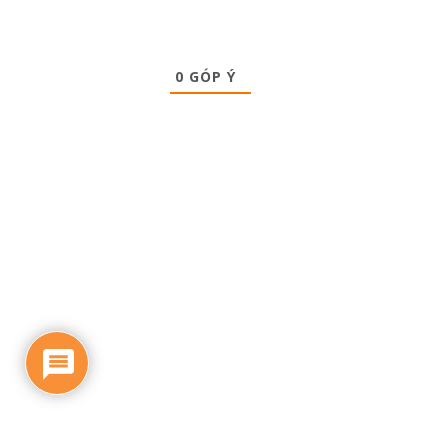
0
GÓP Ý