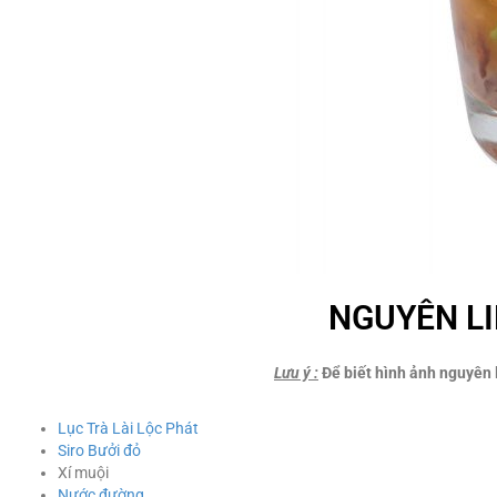
NGUYÊN LI
Lưu ý
:
Để biết hình ảnh nguyên l
Lục Trà Lài Lộc Phát
Siro Bưởi đỏ
Xí muội
Nước đường