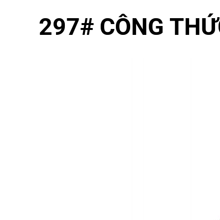
297#
CÔNG THỨC