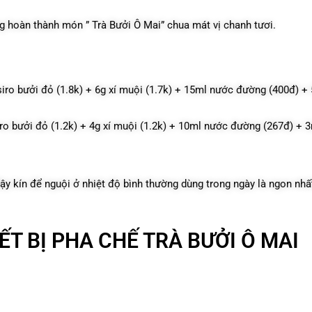
ng hoàn thành món ” Trà Bưởi Ô Mai” chua mát vị chanh tươi.
siro bưởi đỏ (1.8k) + 6g xí muội (1.7k) + 15ml nước đường (400đ) +
iro bưởi đỏ (1.2k) + 4g xí muội (1.2k) + 10ml nước đường (267đ) + 
ậy kín để nguội ở nhiệt độ bình thường dùng trong ngày là ngon nhấ
ẾT BỊ PHA CHẾ TRÀ BƯỞI Ô MAI