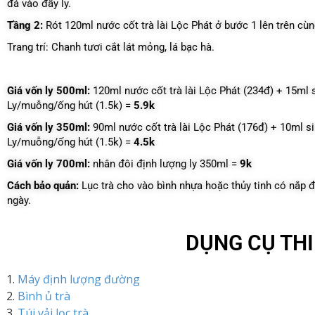
đá vào đầy ly.
Tầng 2:
Rót 120ml nước cốt trà lài Lộc Phát ở bước 1 lên trên cù
Trang trí: Chanh tươi cắt lát mỏng, lá bạc hà.
Giá vốn ly 500ml:
120ml nước cốt trà lài Lộc Phát (234đ) + 15ml 
Ly/muỗng/ống hút (1.5k) =
5.9k
Giá vốn ly 350ml:
90ml nước cốt trà lài Lộc Phát (176đ) + 10ml s
Ly/muỗng/ống hút (1.5k) =
4.5k
Giá vốn ly 700ml:
nhân đôi định lượng ly 350ml =
9k
Cách bảo quản:
Lục trà cho vào bình nhựa hoặc thủy tinh có nắp đ
ngày.
DỤNG CỤ THI
Máy định lượng đường
Bình ủ trà
Túi vải lọc trà