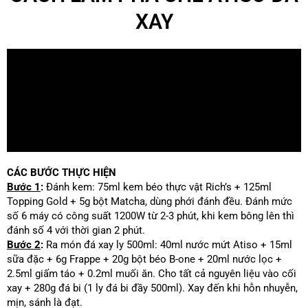
XAY
CÁC BƯỚC THỰC HIỆN
Bước 1
:
Đánh kem: 75ml kem béo thực vật Rich’s + 125ml
Topping Gold + 5g bột Matcha, dùng phới đánh đều. Đánh mức
số 6 máy có công suất 1200W từ 2-3 phút, khi kem bông lên thì
đánh số 4 với thời gian 2 phút.
Bước 2
:
Ra món đá xay ly 500ml: 40ml nước mứt Atiso + 15ml
sữa đặc + 6g Frappe + 20g bột béo B-one + 20ml nước lọc +
2.5ml giấm táo + 0.2ml muối ăn. Cho tất cả nguyên liệu vào cối
xay + 280g đá bi (1 ly đá bi đầy 500ml). Xay đến khi hỗn nhuyễn,
mịn, sánh là đạt.