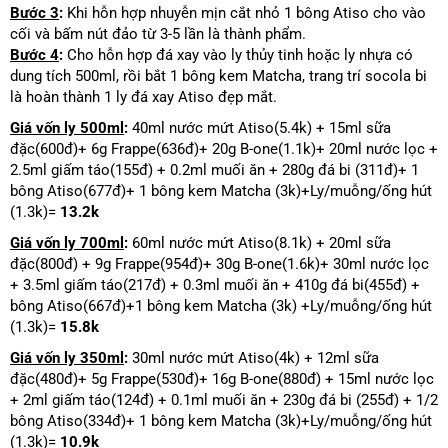
Bước 3
:
Khi hỗn hợp nhuyễn mịn cắt nhỏ 1 bông Atiso cho vào
cối và bấm nút đảo từ 3-5 lần là thành phẩm.
Bước 4
:
Cho hỗn hợp đá xay vào ly thủy tinh hoặc ly nhựa có
dung tích 500ml, rồi bắt 1 bông kem Matcha, trang trí socola bi
là hoàn thành 1 ly đá xay Atiso đẹp mắt.
Giá vốn ly 500ml
:
40ml nước mứt Atiso(5.4k) + 15ml sữa
đặc(600đ)+ 6g Frappe(636đ)+ 20g B-one(1.1k)+ 20ml nước lọc +
2.5ml giấm táo(155đ) + 0.2ml muối ăn + 280g đá bi (311đ)+ 1
bông Atiso(677đ)+ 1 bông kem Matcha (3k)+Ly/muỗng/ống hút
(1.3k)=
13.2k
Giá vốn ly 700ml
:
60ml nước mứt Atiso(8.1k) + 20ml sữa
đặc(800đ) + 9g Frappe(954đ)+ 30g B-one(1.6k)+ 30ml nước lọc
+ 3.5ml giấm táo(217đ) + 0.3ml muối ăn + 410g đá bi(455đ) +
bông Atiso(667đ)+1 bông kem Matcha (3k) +Ly/muỗng/ống hút
(1.3k)=
15.8k
Giá vốn ly 350ml
:
30ml nước mứt Atiso(4k) + 12ml sữa
đặc(480đ)+ 5g Frappe(530đ)+ 16g B-one(880đ) + 15ml nước lọc
+ 2ml giấm táo(124đ) + 0.1ml muối ăn + 230g đá bi (255đ) + 1/2
bông Atiso(334đ)+ 1 bông kem Matcha (3k)+Ly/muỗng/ống hút
(1.3k)=
10.9k