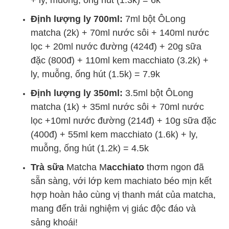
+ ly, muỗng, ống hút (1.3k) = 6k
Định lượng ly 700ml:
7ml bột ÔLong
matcha (2k) + 70ml nước sôi + 140ml nước
lọc + 20ml nước đường (424đ) + 20g sữa
đặc (800đ) + 110ml kem macchiato (3.2k) +
ly, muỗng, ống hút (1.5k) = 7.9k
Định lượng ly 350ml:
3.5ml bột ÔLong
matcha (1k) + 35ml nước sôi + 70ml nước
lọc +10ml nước đường (214đ) + 10g sữa đặc
(400đ) + 55ml kem macchiato (1.6k) + ly,
muỗng, ống hút (1.2k) = 4.5k
Trà sữa
Matcha M
acchiato
thơm ngon đã
sẵn sàng, với lớp kem machiato béo mịn kết
hợp hoàn hảo cùng vị thanh mát của matcha,
mang đến trải nghiệm vị giác độc đáo và
sảng khoái!