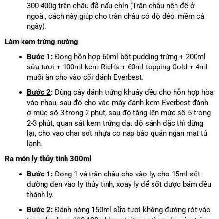
300-400g trân châu đã nấu chín (Trân châu nên để ở
ngoài, cách này giúp cho trân châu có độ dẻo, mềm cả
ngày).
Làm kem trứng nướng
Bước 1
:
Đong hỗn hợp 60ml bột pudding trứng + 200ml
sữa tươi + 100ml kem Rich’s + 60ml topping Gold + 4ml
muối ăn cho vào cối đánh Everbest.
Bước 2
:
Dùng cây đánh trứng khuấy đều cho hỗn hợp hòa
vào nhau, sau đó cho vào máy đánh kem Everbest đánh
ở mức số 3 trong 2 phút, sau đó tăng lên mức số 5 trong
2-3 phút, quan sát kem trứng đạt độ sánh đặc thì dừng
lại, cho vào chai sốt nhựa có nắp bảo quản ngăn mát tủ
lạnh.
Ra món ly thủy tinh 300ml
Bước 1
:
Đong 1 vá trân châu cho vào ly, cho 15ml sốt
đường đen vào ly thủy tinh, xoay ly để sốt được bám đều
thành ly.
Bước 2
:
Đánh nóng 150ml sữa tươi không đường rót vào