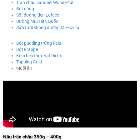
Trân châu caramel Wonderful
Bột năng
Sốt đường đen Lofaco
Đường nâu Hàn Quốc
Sữa tươi không đường Mlekovita
Bột pudding trứng Falu
Bột Frappe
Kem béo thực vật Rich’s
Topping Gold
Muối ăn
Nấu trân châu 350g – 400g