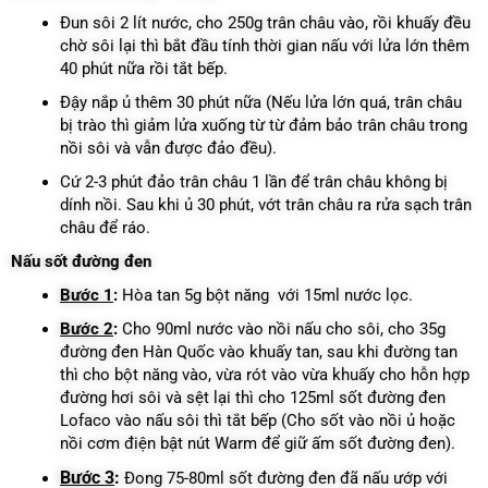
Đun sôi 2 lít nước, cho 250g trân châu vào, rồi khuấy đều
chờ sôi lại thì bắt đầu tính thời gian nấu với lửa lớn thêm
40 phút nữa rồi tắt bếp.
Đậy nắp ủ thêm 30 phút nữa (Nếu lửa lớn quá, trân châu
bị trào thì giảm lửa xuống từ từ đảm bảo trân châu trong
nồi sôi và vẫn được đảo đều).
Cứ 2-3 phút đảo trân châu 1 lần để trân châu không bị
dính nồi. Sau khi ủ 30 phút, vớt trân châu ra rửa sạch trân
châu để ráo.
Nấu sốt đường đen
Bước 1
:
Hòa tan 5g bột năng với 15ml nước lọc.
Bước 2
:
Cho 90ml nước vào nồi nấu cho sôi, cho 35g
đường đen Hàn Quốc vào khuấy tan, sau khi đường tan
thì cho bột năng vào, vừa rót vào vừa khuấy cho hỗn hợp
đường hơi sôi và sệt lại thì cho 125ml sốt đường đen
Lofaco vào nấu sôi thì tắt bếp (Cho sốt vào nồi ủ hoặc
nồi cơm điện bật nút Warm để giữ ấm sốt đường đen).
Bước 3
:
Đong 75-80ml sốt đường đen đã nấu ướp với