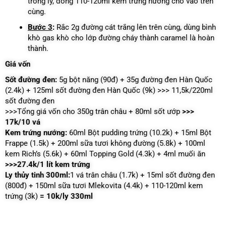
trong ly, đong 110-120ml kem trứng nướng cho vào trên
cùng.
Bước 3
:
Rắc 2g đường cát trắng lên trên cùng, dùng bình
khò gas khò cho lớp đường cháy thành caramel là hoàn
thành.
Giá vốn
Sốt đường đen:
5g bột năng (90đ) +
35g đường đen Hàn Quốc
(2.4k) +
125ml sốt đường đen Hàn Quốc (9k)
>>> 11,5k/220ml
sốt đường đen
>>>Tổng giá vốn cho 350g trân châu + 80ml sốt ướp
>>>
17k/10 vá
Kem trứng nướng:
60ml Bột pudding trứng (10.2k) +
15ml Bột
Frappe (1.5k) +
200ml sữa tươi không đường (5.8k) +
100ml
kem Rich’s (5.6k) +
60ml Topping Gold (4.3k) +
4ml muối ăn
>>>27.4k/1 lít kem trứng
Ly thủy tinh 300ml:
1 vá trân châu (1.7k) + 15ml sốt đường đen
(800đ) + 150ml sữa tươi Mlekovita (4.4k) + 110-120ml kem
trứng (3k)
= 10k/ly 330ml