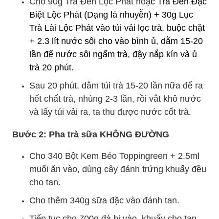
Cho 90g Trà Đen Lộc Phát hoặ
c
Trà Đen Đặc
Biệt Lộc Phát (Dạng lá nhuyễn)
+ 30g Lục
Trà Lài Lộc Phát vào túi vải lọc trà, buộc chặt
+ 2.3 lít nước sôi cho vào bình ủ, dằm 15-20
lần để nước sôi ngấm trà, đậy nắp kín và ủ
trà 20 phút.
Sau 20 phút, dằm túi trà 15-20 lần nữa để ra
hết chất trà, nhúng 2-3 lần, rồi vắt khô nước
và lấy túi vải ra, ta thu được nước cốt trà.
Bước 2: Pha trà sữa KHÔNG ĐƯỜNG
Cho 340 Bột Kem Béo Toppingreen + 2.5ml
muối ăn vào, dùng cây đánh trứng khuấy đều
cho tan.
Cho thêm 340g sữa đặc vào đánh tan.
Tiếp tục cho 700g đá bi vào, khuấy cho tan